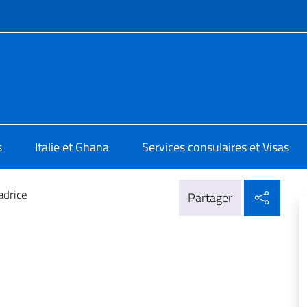
te de menu
d Accra
s
Italie et Ghana
Services consulaires et Visas
Parta
adrice
Partager