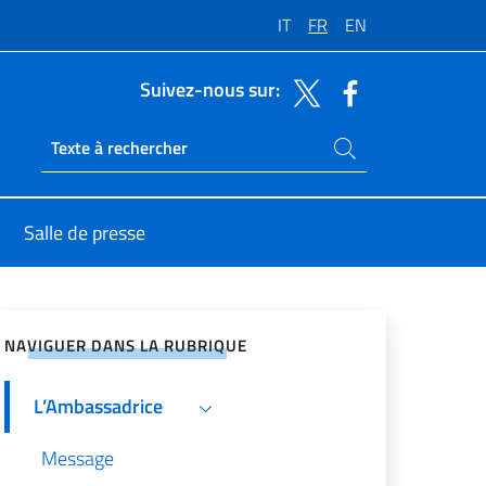
IT
FR
EN
Suivez-nous sur:
Rechercher dans le site
Ricerca sito live
Salle de presse
ger sur les réseaux sociaux
NAVIGUER DANS LA RUBRIQUE
L’Ambassadrice
Message