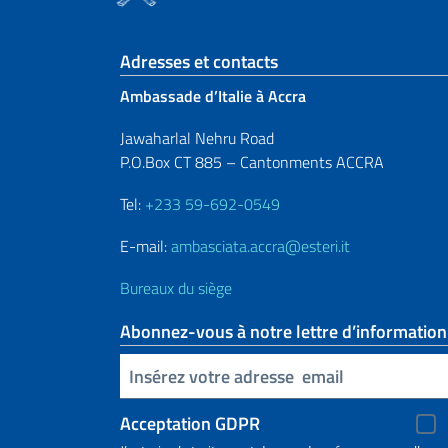
Section de pied de 
Adresses et contacts
Ambassade d’Italie à Accra
Jawaharlal Nehru Road
P.O.Box CT 885 – Cantonments ACCRA
Tel:
+233 59-692-0549
E-mail:
ambasciata.accra@esteri.it
Bureaux du siège
Abonnez-vous à notre lettre d’information
Insert your email
Acceptation GDPR