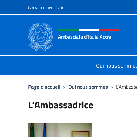
Aller au contenu
Gouvernement Italien
Site Web, social et en-tê
Ambasciata d'Italia Accra
Sito Ufficiale Ambasciata d'Italia a
Qui nous somme
Page d'accueil
>
Qui nous sommes
>
L’Ambass
L’Ambassadrice