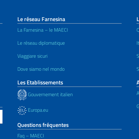
page
Le réseau Farnesina
L
La Farnesina – le MAECI
Q
Le réseau diplomatique
I
Viaggiare sicuri
S
Dove siamo nel mondo
S
Les Etablissements
A
Gouvernement italien
G
Europa.eu
Questions fréquentes
Faq – MAECI