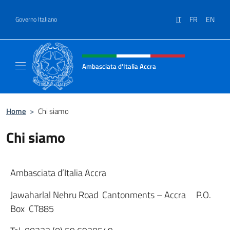
Salta al contenuto
IT
FR
EN
Governo Italiano
Intestazione sito, social e menù
Ambasciata d'Italia Accra
Sito Ufficiale Ambasciata d'Italia ad Accra
Home
>
Chi siamo
Chi siamo
Ambasciata d’Italia Accra
Jawaharlal Nehru Road Cantonments – Accra P.O.
Box CT885