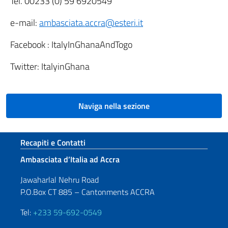
Tel. 00233 (0) 59 6920549
e-mail:
ambasciata.accra@esteri.it
Facebook : ItalyInGhanaAndTogo
Twitter: ItalyinGhana
Naviga nella sezione
Sezione footer
Recapiti e Contatti
Ambasciata d’Italia ad Accra
Jawaharlal Nehru Road
P.O.Box CT 885 – Cantonments ACCRA
Tel:
+233 59-692-0549