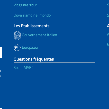
Viaggiare sicuri
S
Dove siamo nel mondo
S
Les Etablissements
A
Gouvernement italien
G
Europa.eu
Questions fréquentes
Faq – MAECI
u
,