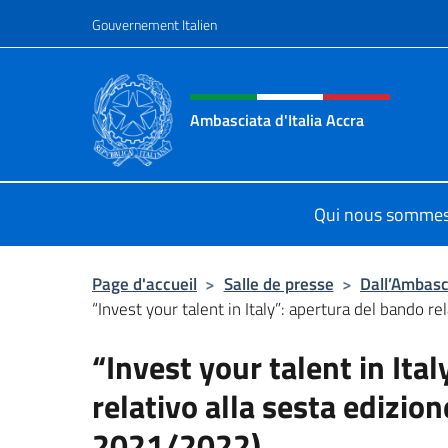
Aller au contenu
Gouvernement Italien
Site Web, social et en-tê
Ambasciata d'Italia Accra
Sito Ufficiale Ambasciata d'Italia a
Qui nous somme
Page d'accueil
>
Salle de presse
>
Dall’Ambasc
“Invest your talent in Italy”: apertura del bando rela
“Invest your talent in Ita
relativo alla sesta edizi
2021/2022)