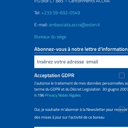
P.O.Box CT 885 – Cantonments ACCRA
Tel:
+233 59-692-0549
E-mail:
ambasciata.accra@esteri.it
Bureaux du siège
Abonnez-vous à notre lettre d’information
Insert your email
Acceptation GDPR
J’autorise le traitement de mes données personnelles a
terme du GDPR et du Décret Legislation 30 giugno 2003
n.196
Privacy
Notes légales
Oui, je souhaite m'abonner à la Newsletter pour recevoir
des mises à jour sur l'activité de ce bureau