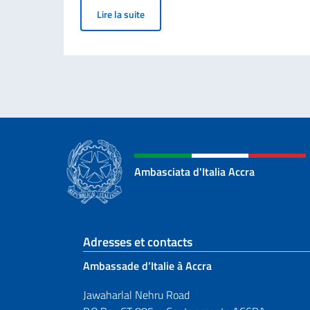
Bourses d'études proposées par le gouve
Lire la suite
Ambasciata d'Italia Accra
Section de pied de 
Adresses et contacts
Ambassade d’Italie à Accra
Jawaharlal Nehru Road