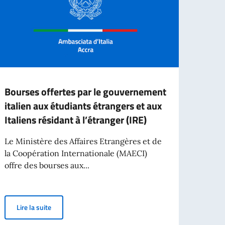
Bourses offertes par le gouvernement
Trois
italien aux étudiants étrangers et aux
solut
Italiens résidant à l’étranger (IRE)
proje
pays 
Le Ministère des Affaires Etrangères et de
chan
la Coopération Internationale (MAECI)
l’ini
offre des bourses aux...
Lancé
l'init
Bourses offertes par le gouvernement italien aux étudiants
Lire la suite
encour