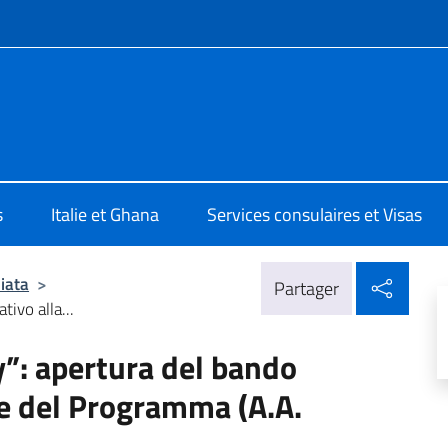
te de menu
d Accra
s
Italie et Ghana
Services consulaires et Visas
Parta
iata
>
Partager
tivo alla...
ly”: apertura del bando
one del Programma (A.A.