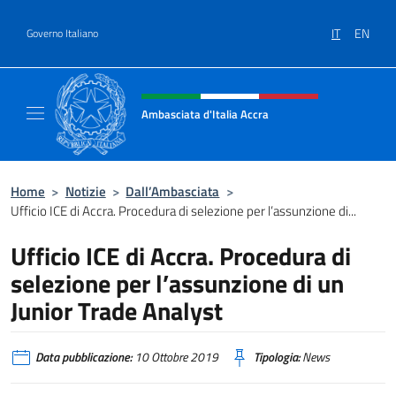
Salta al contenuto
IT
EN
Governo Italiano
Intestazione sito, social e menù
Ambasciata d'Italia Accra
Sito Ufficiale Ambasciata d'Italia ad Accra
Home
>
Notizie
>
Dall’Ambasciata
>
Ufficio ICE di Accra. Procedura di selezione per l’assunzione di...
Ufficio ICE di Accra. Procedura di
selezione per l’assunzione di un
Junior Trade Analyst
Data pubblicazione:
10 Ottobre 2019
Tipologia:
News