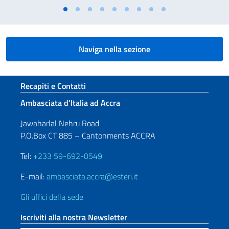
Naviga nella sezione
Sezione footer
Recapiti e Contatti
Ambasciata d’Italia ad Accra
Jawaharlal Nehru Road
P.O.Box CT 885 – Cantonments ACCRA
Tel:
+233 59-692-0549
E-mail:
ambasciata.accra@esteri.it
Gli uffici della sede
Iscriviti alla nostra Newsletter