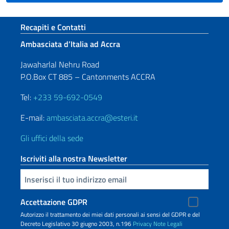
Sezione footer
Recapiti e Contatti
Ambasciata d’Italia ad Accra
Jawaharlal Nehru Road
P.O.Box CT 885 – Cantonments ACCRA
Tel:
+233 59-692-0549
E-mail:
ambasciata.accra@esteri.it
Gli uffici della sede
Iscriviti alla nostra Newsletter
Inserisci la tua email
Accettazione GDPR
Autorizzo il trattamento dei miei dati personali ai sensi del GDPR e del
Decreto Legislativo 30 giugno 2003, n.196
Privacy
Note Legali