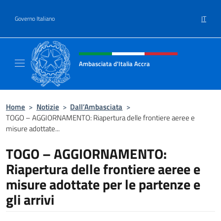
Salta al contenuto
IT
Governo Italiano
Intestazione sito, social e menù
Ambasciata d'Italia Accra
Sito Ufficiale Ambasciata d'Italia ad Accra
Home
>
Notizie
>
Dall’Ambasciata
>
TOGO – AGGIORNAMENTO: Riapertura delle frontiere aeree e
misure adottate...
TOGO – AGGIORNAMENTO:
Riapertura delle frontiere aeree e
misure adottate per le partenze e
gli arrivi