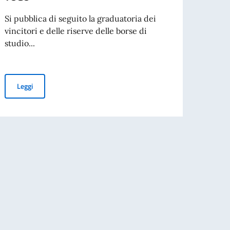
Il Min
Coope
Si pubblica di seguito la graduatoria dei
collab
vincitori e delle riserve delle borse di
studio...
Leg
 dal Governo Italiano per l'Anno accademico 2026-27 - GHANA
Graduatoria dei vincitori delle borse di studio offerte dal Gove
Leggi
ZIONE INTERNAZIONALE, ON. ANTONIO TAJANI, IN OCCASIONE DEL 70° A