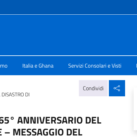
e menù
d Accra
amo
Italia e Ghana
Servizi Consolari e Visti
Condi
Condividi
DISASTRO DI
5° ANNIVERSARIO DEL
E – MESSAGGIO DEL