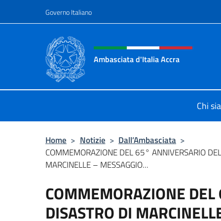
Salta al contenuto
Governo Italiano
Intestazione sito, social 
Ambasciata d'Italia Accra
Sito Ufficiale Ambasciata d'Italia a
Chi si
Home
>
Notizie
>
Dall’Ambasciata
>
COMMEMORAZIONE DEL 65° ANNIVERSARIO DEL 
MARCINELLE – MESSAGGIO...
COMMEMORAZIONE DEL 6
DISASTRO DI MARCINELL