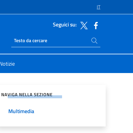
IT
Seguici su:
Cerca nel sito
Ricerca sito live
Notizie
vidi sui Social Network
NAVIGA NELLA SEZIONE
Multimedia