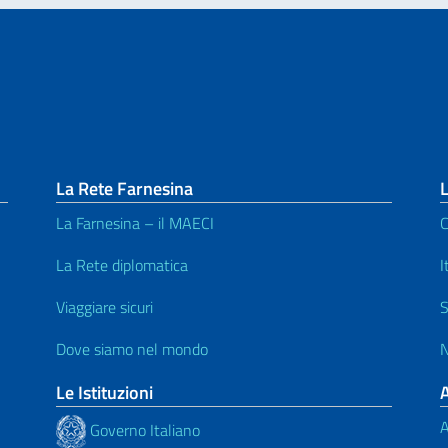
La Rete Farnesina
L
La Farnesina – il MAECI
C
La Rete diplomatica
I
Viaggiare sicuri
S
Dove siamo nel mondo
N
Le Istituzioni
A
Governo Italiano