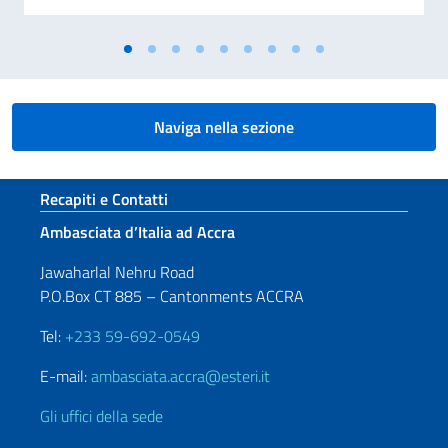
Naviga nella sezione
Sezione footer
Recapiti e Contatti
Ambasciata d’Italia ad Accra
Jawaharlal Nehru Road
P.O.Box CT 885 – Cantonments ACCRA
Tel:
+233 59-692-0549
E-mail:
ambasciata.accra@esteri.it
Gli uffici della sede