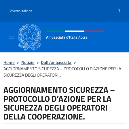
Salta al contenuto
IT
Governo Italiano
Intestazione sito, social e menù
Ambasciata d'Italia Accra
Sito Ufficiale Ambasciata d'Italia ad Accra
Home
>
Notizie
>
Dall’Ambasciata
>
AGGIORNAMENTO SICUREZZA – PROTOCOLLO D’AZIONE PER LA
SICUREZZA DEGLI OPERATORI...
AGGIORNAMENTO SICUREZZA –
PROTOCOLLO D’AZIONE PER LA
SICUREZZA DEGLI OPERATORI
DELLA COOPERAZIONE.