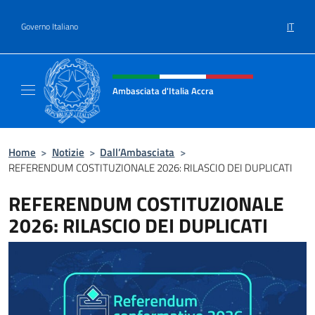
Salta al contenuto
IT
Governo Italiano
Intestazione sito, social e menù
Ambasciata d'Italia Accra
Sito Ufficiale Ambasciata d'Italia ad Accra
Home
>
Notizie
>
Dall’Ambasciata
>
REFERENDUM COSTITUZIONALE 2026: RILASCIO DEI DUPLICATI
REFERENDUM COSTITUZIONALE
2026: RILASCIO DEI DUPLICATI