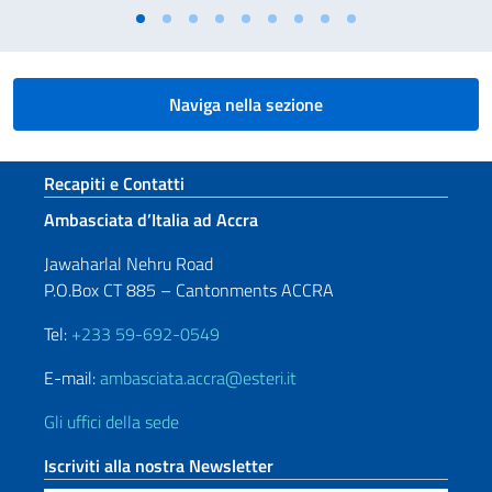
Naviga nella sezione
Sezione footer
Recapiti e Contatti
Ambasciata d’Italia ad Accra
Jawaharlal Nehru Road
P.O.Box CT 885 – Cantonments ACCRA
Tel:
+233 59-692-0549
E-mail:
ambasciata.accra@esteri.it
Gli uffici della sede
Iscriviti alla nostra Newsletter