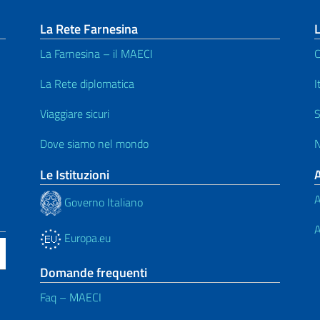
La Rete Farnesina
L
La Farnesina – il MAECI
C
La Rete diplomatica
I
Viaggiare sicuri
S
Dove siamo nel mondo
N
Le Istituzioni
A
Governo Italiano
A
Europa.eu
Domande frequenti
Faq – MAECI