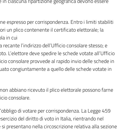
tate in ciascuna ripartizione geografica devono essere
viene espresso per corrispondenza. Entro i limiti stabiliti
tori un plico contenente il certificato elettorale; la
la in cui
recante l’indirizzo dell’Ufficio consolare stesso; e
to. L’elettore deve spedire le schede votate all’Ufficio
fficio consolare provvede al rapido invio delle schede in
ttuato congiuntamente a quello delle schede votate in
, non abbiano ricevuto il plico elettorale possono farne
icio consolare.
o l’obbligo di votare per corrispondenza. La Legge 459
ercizio del diritto di voto in Italia, rientrando nel
 si presentano nella circoscrizione relativa alla sezione