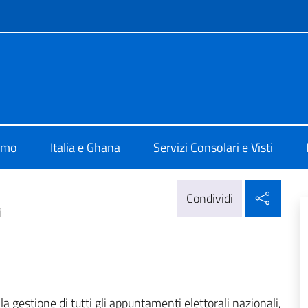
e menù
d Accra
amo
Italia e Ghana
Servizi Consolari e Visti
Condi
Condividi
i
a gestione di tutti gli appuntamenti elettorali nazionali,