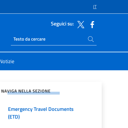
IT
Seguici su:
Cerca nel sito
Ricerca sito live
Notizie
Passaporti e carte di identità
vidi sui Social Network
Pubblicazione Albo Consolare
NAVIGA NELLA SEZIONE
Albo Consolare e altri servizi
Emergency Travel Documents
(ETD)